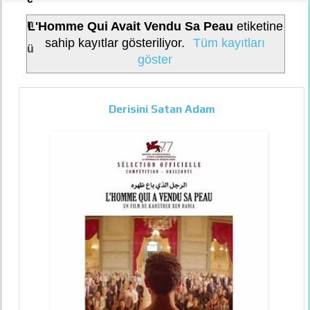
n
L'Homme Qui Avait Vendu Sa Peau
etiketine
sahip kayıtlar gösteriliyor.
Tüm kayıtları
ü
göster
Derisini Satan Adam