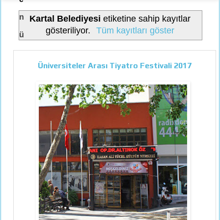
n
Kartal Belediyesi
etiketine sahip kayıtlar
gösteriliyor.
Tüm kayıtları göster
ü
Üniversiteler Arası Tiyatro Festivali 2017