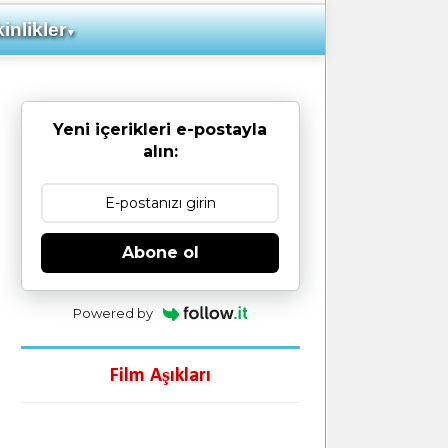
inlikler
▼
Yeni içerikleri e-postayla
alın:
Abone ol
Powered by
Film Aşıkları