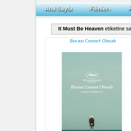
Ana Sayfa
Filmler
▼
It Must Be Heaven
etiketine sa
Burası Cennet Olmalı