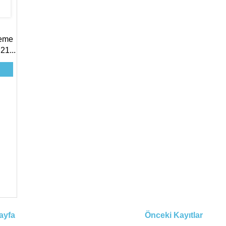
leme
21...
ayfa
Önceki Kayıtlar