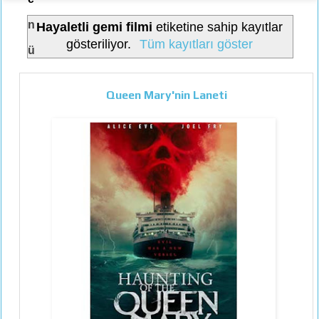
n
Hayaletli gemi filmi
etiketine sahip kayıtlar
gösteriliyor.
Tüm kayıtları göster
ü
Queen Mary'nin Laneti