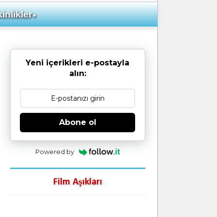
inlikler
▼
Yeni içerikleri e-postayla
alın:
Abone ol
Powered by
Film Aşıkları