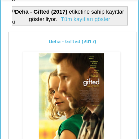
n
Deha - Gifted (2017)
etiketine sahip kayıtlar
gösteriliyor.
Tüm kayıtları göster
ü
Deha - Gifted (2017)