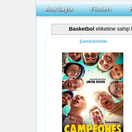
Ana Sayfa
Filmler
▼
Basketbol
etiketine sahip k
Şampiyonlar