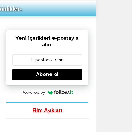
inlikler
▼
Yeni içerikleri e-postayla
alın:
Abone ol
Powered by
Film Aşıkları