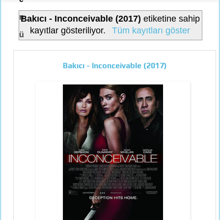
n
Bakıcı - Inconceivable (2017)
etiketine sahip
kayıtlar gösteriliyor.
Tüm kayıtları göster
ü
Bakıcı - Inconceivable (2017)