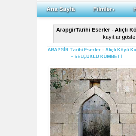
Ana Sayfa
Filmler
▼
ArapgirTarihi Eserler - Alıçlı
kayıtlar göster
ARAPGİR Tarihi Eserler - Alıçlı Köyü K
- SELÇUKLU KÜMBETİ