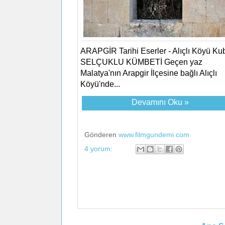
ARAPGİR Tarihi Eserler - Alıçlı Köyü Ku
SELÇUKLU KÜMBETİ Geçen yaz
Malatya'nın Arapgir İlçesine bağlı Alıçlı
Köyü'nde...
Devamını Oku »
Gönderen
www.filmgundemi.com
4 yorum: