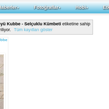
Haberler
Fotoğraflar
Hobi
Etk
▼
▼
▼
 Köyü Kubbe - Selçuklu Kümbeti
etiketine sahip
iliyor.
Tüm kayıtları göster
ubbe