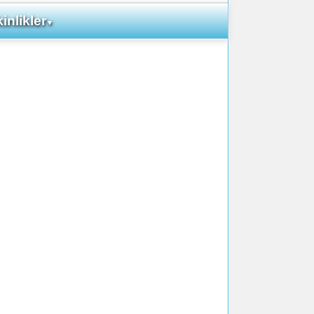
inlikler
▼