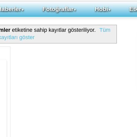
Haberler
Fotoğraflar
Hobi
Etk
▼
▼
▼
mler
etiketine sahip kayıtlar gösteriliyor.
Tüm
kayıtları göster