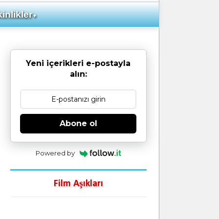
inlikler
▼
Yeni içerikleri e-postayla
alın:
Abone ol
Powered by
Film Aşıkları