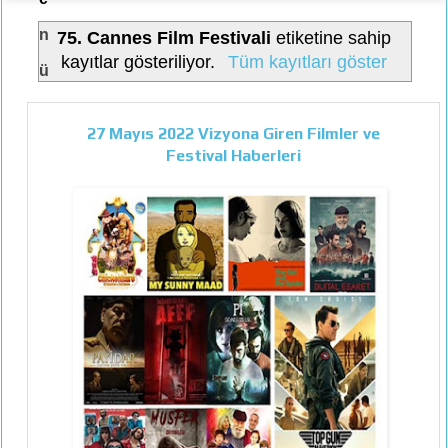
n
75. Cannes Film Festivali
etiketine sahip
kayıtlar gösteriliyor.
Tüm kayıtları göster
ü
27 Mayıs 2022 Vizyona Giren Filmler ve
Festival Haberleri