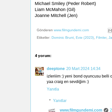
Michael Smiley (Peder Robert)
Liam McMahon (Gil)
Joanne Mitchell (Jen)
Gönderen
www.filmgundemi.com
Etiketler:
Dominic Brunt
,
Evie (2023)
,
Filmler
,
J
4 yorum:
deeptone
20 Mart 2024 14:34
izleriiim :) yeni bond oyuncusu belli 
yaa craig en sevdiğim :)
Yanıtla
Yanıtlar
www.filmgundemi.com
2