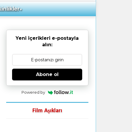
inlikler
▼
Yeni içerikleri e-postayla
alın:
Abone ol
Powered by
Film Aşıkları