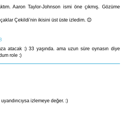
ktım. Aaron Taylor-Johnson ismi öne çıkmış. Gözüme
aklar Çekildi'nin ikisini üst üste izledim. 😊
8
imza atacak :) 33 yaşında. ama uzun süre oynasın diye
dum role :)
 uyandırıcıysa izlemeye değer. :)