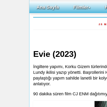
Ana Sayfa
Filmler
▼
20 M
Evie (2023)
İngiltere yapımı, Korku Gizem türlerin
Lundy ikilisi yazıp yönetti. Başrollerin
paylaştığı yapım sahilde lanetli bir kol
anlatıyor.
90 dakika süren film CJ ENM dağıtımıy