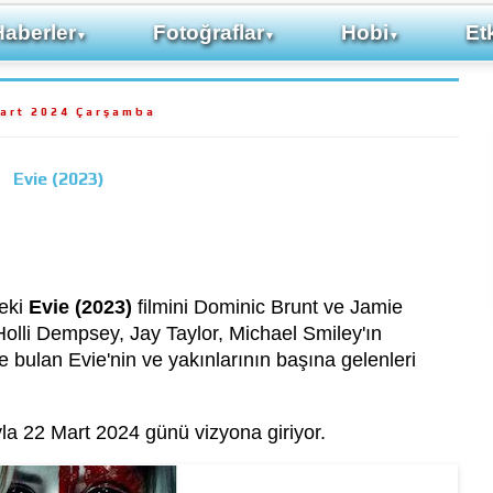
Haberler
Fotoğraflar
Hobi
Etk
▼
▼
▼
art 2024 Çarşamba
Evie (2023)
deki
Evie (2023)
filmini Dominic Brunt ve Jamie
i Holli Dempsey, Jay Taylor, Michael Smiley'ın
ye bulan Evie'nin ve yakınlarının başına gelenleri
la 22 Mart 2024 günü vizyona giriyor.