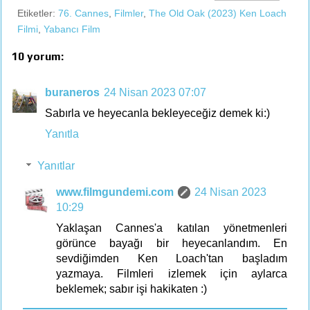
Etiketler:
76. Cannes
,
Filmler
,
The Old Oak (2023) Ken Loach
Filmi
,
Yabancı Film
10 yorum:
buraneros
24 Nisan 2023 07:07
Sabırla ve heyecanla bekleyeceğiz demek ki:)
Yanıtla
Yanıtlar
www.filmgundemi.com
24 Nisan 2023
10:29
Yaklaşan Cannes'a katılan yönetmenleri
görünce bayağı bir heyecanlandım. En
sevdiğimden Ken Loach'tan başladım
yazmaya. Filmleri izlemek için aylarca
beklemek; sabır işi hakikaten :)