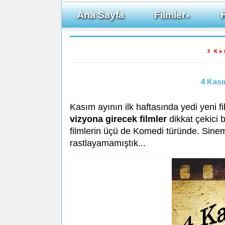
Ana Sayfa
Filmler
▼
3 Ka
4 Kas
Kasım ayının ilk haftasında yedi yeni 
vizyona girecek filmler
dikkat çekici b
filmlerin üçü de Komedi türünde. Sin
rastlayamamıştık...