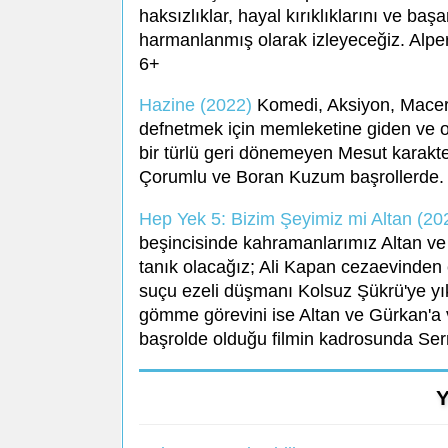
haksızlıklar, hayal kırıklıklarını ve baş
harmanlanmış olarak izleyeceğiz. Alper 
6+
Hazine (2022)
Komedi, Aksiyon, Macera
defnetmek için memleketine giden ve ora
bir türlü geri dönemeyen Mesut karakte
Çorumlu ve Boran Kuzum başrollerde.
Hep Yek 5: Bizim Şeyimiz mi Altan (20
beşincisinde kahramanlarımız Altan ve 
tanık olacağız; Ali Kapan cezaevinden ç
suçu ezeli düşmanı Kolsuz Şükrü'ye yı
gömme görevini ise Altan ve Gürkan'a v
başrolde olduğu filmin kadrosunda Ser
Y