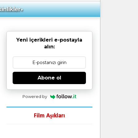
inlikler
▼
Yeni içerikleri e-postayla
alın:
Abone ol
Powered by
Film Aşıkları