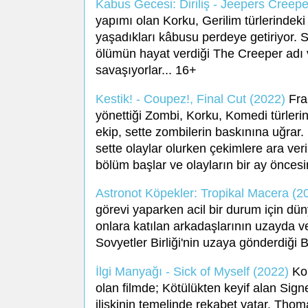
Kabus Gecesi: Diriliş - Jeepers Creep
yapımı olan Korku, Gerilim türlerindeki f
yaşadıkları kâbusu perdeye getiriyor. Sev
ölümün hayat verdiği The Creeper adı v
savaşıyorlar... 16+
Kestik! - Coupez!, Final Cut (2022)
Fra
yönettiği Zombi, Korku, Komedi türlerin
ekip, sette zombilerin baskınına uğrar. 
sette olaylar olurken çekimlere ara veri
bölüm başlar ve olayların bir ay öncesi
Astronot Köpekler: Tropikal Macera (2
görevi yaparken acil bir durum için d
onlara katılan arkadaşlarının uzayda ve
Sovyetler Birliği'nin uzaya gönderdiği B
İlgi Manyağı - Sick of Myself (2022)
Kom
olan filmde; Kötülükten keyif alan Sign
ilişkinin temelinde rekabet yatar. Th