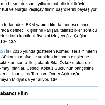
arma hırsını doksanlı yılların mahalle kültürüyle
Kul ve Nurgül Yeşilçay filmin başrollerini paylaşıyor.
 türlerindeki BKM yapımı filmde, annesi ölünce
da definecilik işlerine karışan, talihsizlikler sonucu
rinin kara komik hikâyesini izleyeceğiz. Çağlar
 10+ 13A
22)
İlki 2016 yılında gösterilen Komedi serisi filmlerin
Gürkan'ın mafya ile yeniden imtihana girişlerine
ıktıktan sonra ilk iş olarak Bilal Özkök'ü öldürüp
kmayı planlar. Cesedi Kolsuz Şükrü'nün bahçesine
erir... İnan Ulaş Torun ve Önder Açıkbaş'ın
miyan Midyat'da yer alıyor. 16+
abancı Film