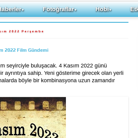
Haberler
Fotoğraflar
Hobi
Etk
▼
▼
▼
sım 2022 Perşembe
ım 2022 Film Gündemi
film seyirciyle buluşacak. 4 Kasım 2022 günü
ir ayrıntıya sahip. Yeni gösterime girecek olan yerli
emalarda böyle bir kombinasyona uzun zamandır