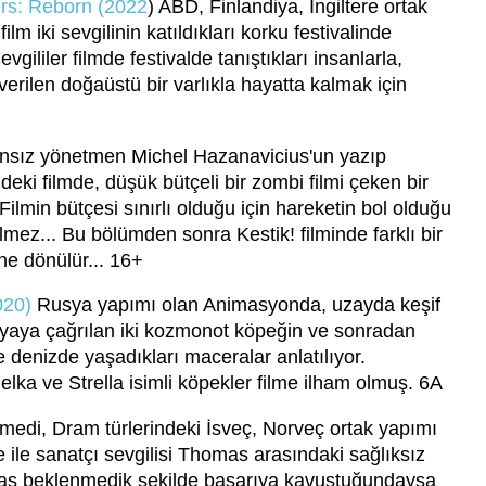
ers: Reborn (2022
) ABD, Finlandiya, İngiltere ortak
ilm iki sevgilinin katıldıkları korku festivalinde
gililer filmde festivalde tanıştıkları insanlarla,
erilen doğaüstü bir varlıkla hayatta kalmak için
nsız yönetmen Michel Hazanavicius'un yazıp
deki filmde, düşük bütçeli bir zombi filmi çeken bir
Filmin bütçesi sınırlı olduğu için hareketin bol olduğu
lmez... Bu bölümden sonra Kestik! filminde farklı bir
ne dönülür... 16+
020)
Rusya yapımı olan Animasyonda, uzayda keşif
ünyaya çağrılan iki kozmonot köpeğin ve sonradan
 denizde yaşadıkları maceralar anlatılıyor.
elka ve Strella isimli köpekler filme ilham olmuş. 6A
edi, Dram türlerindeki İsveç, Norveç ortak yapımı
e ile sanatçı sevgilisi Thomas arasındaki sağlıksız
omas beklenmedik şekilde başarıya kavuştuğundaysa