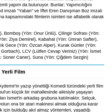
emli yapım da bulunuyor. Bunlar; Yapımcılığını
d imzalı "Yaban" ve İffet Eren Danışman Boz imzalı
şma kapsamındaki filmlerin isimleri ise alfabetik olarak
), Bomboş (Yön: Onur Ünlü), Çilingir Sofrası (Yön:
 (Yön: Ziya Demirel), Kabahat (Yön: Ümran Safter),
lık Gece (Yön: Özcan Alper), Kurak Günler (Yön:
 Gorbach), LCV (Lütfen Cevap Veriniz) (Yön: İsmet
n: Soner Caner), Suna (Yön: Çiğdem Sezgin)
Yerli Film
ydemir'in yazıp yönettiği Komedi türündeki yerli film
anbul'un küçük bir mahallesinde ailesiyle yaşayan
olan İsmet'in arkadaş grubuna katılmaktır. Selçuk,
 yolun ona bir atari makinesi almak olduğuna karar
mek için bulduğu akıl almaz yöntemleri, yaşadığı