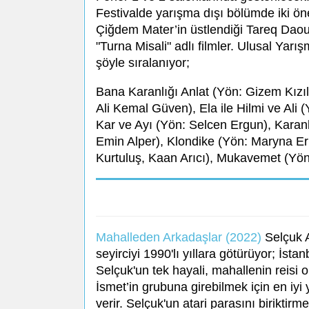
Festivalde yarışma dışı bölümde iki ön
Çiğdem Mater’in üstlendiği Tareq Daou
"Turna Misali" adlı filmler. Ulusal Yarı
şöyle sıralanıyor;
Bana Karanlığı Anlat (Yön: Gizem Kızıl
Ali Kemal Güven), Ela ile Hilmi ve Ali
Kar ve Ayı (Yön: Selcen Ergun), Karan
Emin Alper), Klondike (Yön: Maryna Er
Kurtuluş, Kaan Arıcı), Mukavemet (Yö
Mahalleden Arkadaşlar (2022)
Selçuk A
seyirciyi 1990'lı yıllara götürüyor; İst
Selçuk'un tek hayali, mahallenin reisi 
İsmet’in grubuna girebilmek için en iyi
verir. Selçuk'un atari parasını biriktir