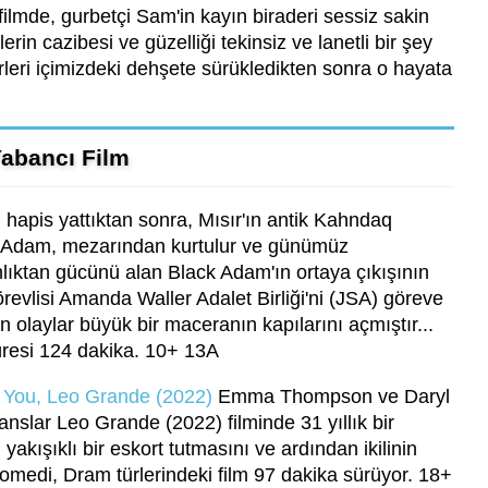
ilmde, gurbetçi Sam'in kayın biraderi sessiz sakin
elerin cazibesi ve güzelliği tekinsiz ve lanetli bir şey
rleri içimizdeki dehşete sürükledikten sonra o hayata
abancı Film
 hapis yattıktan sonra, Mısır'ın antik Kahndaq
a Adam, mezarından kurtulur ve günümüz
nlıktan gücünü alan Black Adam'ın ortaya çıkışının
revlisi Amanda Waller Adalet Birliği'ni (JSA) göreve
n olaylar büyük bir maceranın kapılarını açmıştır...
resi 124 dakika. 10+ 13A
o You, Leo Grande (2022)
Emma Thompson ve Daryl
nslar Leo Grande (2022) filminde 31 yıllık bir
 yakışıklı bir eskort tutmasını ve ardından ikilinin
Komedi, Dram türlerindeki film 97 dakika sürüyor. 18+