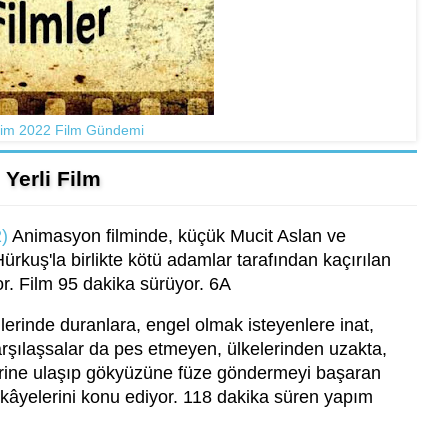
im 2022 Film Gündemi
Yerli Film
)
Animasyon filminde, küçük Mucit Aslan ve
kuş'la birlikte kötü adamlar tarafından kaçırılan
or. Film 95 dakika sürüyor. 6A
lerinde duranlara, engel olmak isteyenlere inat,
karşılaşsalar da pes etmeyen, ülkelerinden uzakta,
rine ulaşıp gökyüzüne füze göndermeyi başaran
hikâyelerini konu ediyor. 118 dakika süren yapım