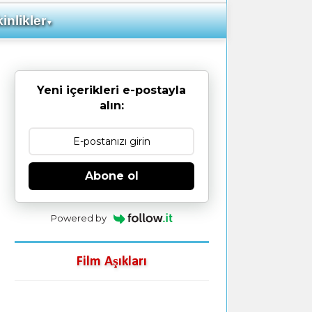
inlikler
▼
Yeni içerikleri e-postayla
alın:
Abone ol
Powered by
Film Aşıkları