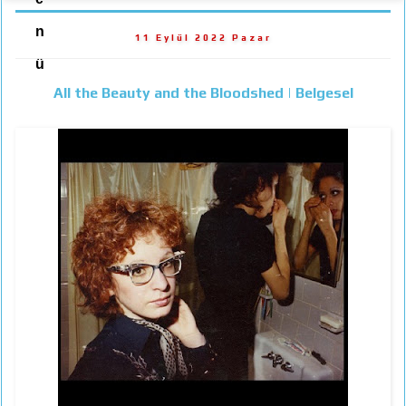
n
11 Eylül 2022 Pazar
ü
All the Beauty and the Bloodshed | Belgesel