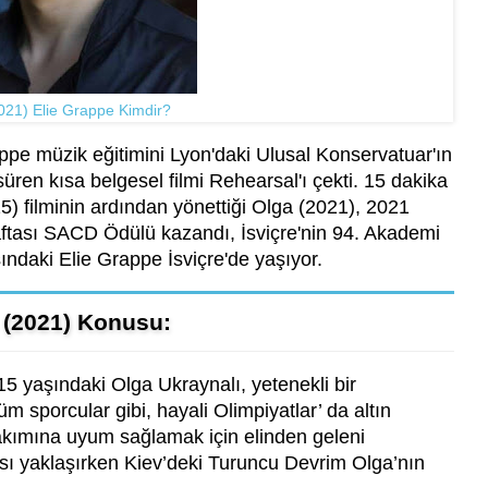
021) Elie Grappe Kimdir?
ppe müzik eğitimini Lyon'daki Ulusal Konservatuar'ın
ren kısa belgesel filmi Rehearsal'ı çekti. 15 dakika
5) filminin ardından yönettiği Olga (2021), 2021
aftası SACD Ödülü kazandı, İsviçre'nin 94. Akademi
şındaki Elie Grappe İsviçre'de yaşıyor.
 (2021) Konusu:
5 yaşındaki Olga Ukraynalı, yetenekli bir
tüm sporcular gibi, hayali Olimpiyatlar’ da altın
takımına uyum sağlamak için elinden geleni
 yaklaşırken Kiev’deki Turuncu Devrim Olga’nın