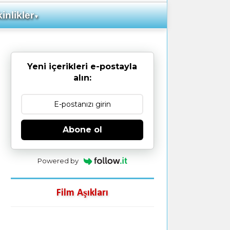
inlikler
▼
Yeni içerikleri e-postayla
alın:
Abone ol
Powered by
Film Aşıkları