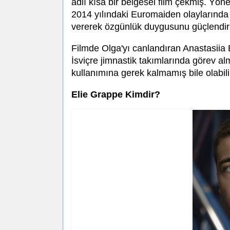
adlı kısa bir belgesel film çekmiş. Yön
2014 yılındaki Euromaiden olaylarında 
vererek özgünlük duygusunu güçlendir
Filmde Olga'yı canlandıran Anastasiia
İsviçre jimnastik takımlarında görev al
kullanımına gerek kalmamış bile olabili
Elie Grappe Kimdir?