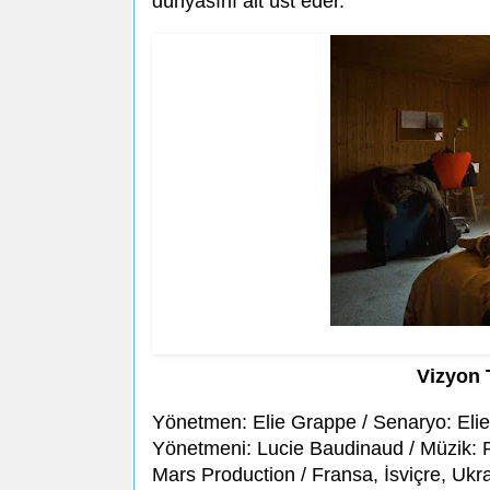
dünyasını alt üst eder.
Vizyon 
Yönetmen: Elie Grappe / Senaryo: Eli
Yönetmeni: Lucie Baudinaud / Müzik: P
Mars Production / Fransa, İsviçre, Ukr