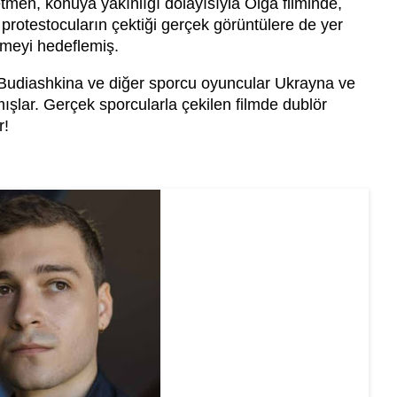
etmen, konuya yakınlığı dolayısıyla Olga filminde,
protestocuların çektiği gerçek görüntülere de yer
meyi hedeflemiş.
 Budiashkina ve diğer sporcu oyuncular Ukrayna ve
mışlar. Gerçek sporcularla çekilen filmde dublör
r!