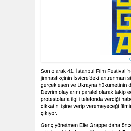
Son olarak 41. İstanbul Film Festivali'
jimnastikçinin İsviçre'deki antrenman s
gerçekleşen ve Ukrayna hükümetinin d
Devrim olaylarını paralel olarak takip 
protestolarla ilgili telefonda verdiği h
dikkatini işine verip veremeyeceği film
çıkıyor.
Genç yönetmen Elie Grappe daha önce U