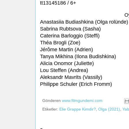
tt13145186 / 6+
O
Anastasiia Budiashkina (Olga rolünde)
Sabrina Rubtsova (Sasha)
Caterina Barloggio (Steffi)
Théa Brogli (Zoe)
Jérôme Martin (Adrien)
Tanya Mikhina (Ilona Budishkina)
Alicia Onomor (Juliette)
Lou Steffen (Andrea)
Aleksandr Mavrits (Vassily)
Philippe Schuler (Erich Fromm)
Gönderen
www.filmgundemi.com
Etiketler:
Elie Grappe Kimdir?
,
Olga (2021)
,
Yab