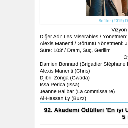
Sefiller (2019)
Vizyon 
Diğer Adı: Les Miserables / Yönetmen: 
Alexis Manenti / Görüntü Yönetmeni: Ju
Süre: 103' / Dram, Suç, Gerilim
O
Damien Bonnard (Brigadier Stéphane R
Alexis Manenti (Chris)
Djibril Zonga (Gwada)
Issa Perica (Issa)
Jeanne Balibar (La commissaire)
Al-Hassan Ly (Buzz)
92. Akademi Ödülleri 'En iyi 
5 