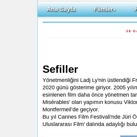
Ana Sayfa
Filmler
▼
30 O
Sefiller
Yönetmenliğini Ladj Ly'nin üstlendiği
2020 günü gösterime giriyor. 2005 yıl
esinlenen film daha önce yönetmen taraf
Misérables' olan yapımın konusu Vikto
Montfermeil’de geçiyor.
Bu yıl Cannes Film Festivali'nde Jüri Ö
Uluslararası Film' dalında adaylığı bul