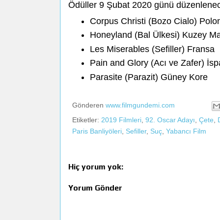
Ödüller 9 Şubat 2020 günü düzenlenece
Corpus Christi (Bozo Cialo) Polo
Honeyland (Bal Ülkesi) Kuzey 
Les Miserables (Sefiller) Fransa
Pain and Glory (Acı ve Zafer) İs
Parasite (Parazit) Güney Kore
Gönderen
www.filmgundemi.com
Etiketler:
2019 Filmleri
,
92. Oscar Adayı
,
Çete
,
Paris Banliyöleri
,
Sefiller
,
Suç
,
Yabancı Film
Hiç yorum yok:
Yorum Gönder