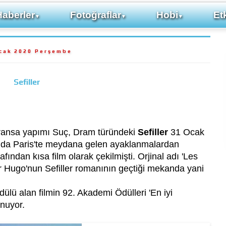
Haberler
Fotoğraflar
Hobi
Etk
▼
▼
▼
cak 2020 Perşembe
Sefiller
 Fransa yapımı Suç, Dram türündeki
Sefiller
31 Ocak
ında Paris'te meydana gelen ayaklanmalardan
ından kısa film olarak çekilmişti. Orjinal adı 'Les
r Hugo'nun Sefiller romanının geçtiği mekanda yani
dülü alan filmin 92. Akademi Ödülleri 'En iyi
unuyor.