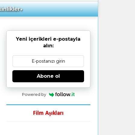
inlikler
▼
Yeni içerikleri e-postayla
alın:
Abone ol
Powered by
Film Aşıkları