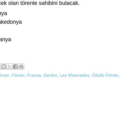
k olan törenle sahibini bulacak.
nya
Makedonya
panya
Dram
,
Filmler
,
Fransa
,
Gerilim
,
Les Miserables
,
Ödüllü Filmler
,