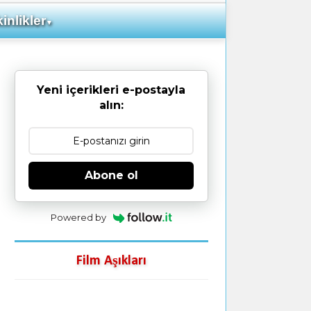
inlikler
▼
Yeni içerikleri e-postayla
alın:
Abone ol
Powered by
Film Aşıkları