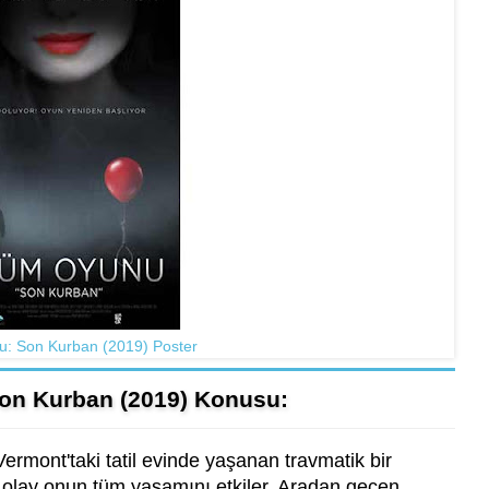
: Son Kurban (2019) Poster
on Kurban (2019) Konusu:
ermont'taki tatil evinde yaşanan travmatik bir
 olay onun tüm yaşamını etkiler. Aradan geçen