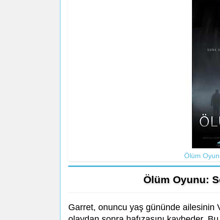
Ölüm Oyunu
Ölüm Oyunu: S
Garret, onuncu yaş gününde ailesinin V
olaydan sonra hafızasını kaybeder. Bu