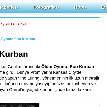
Haberler
Fotoğraflar
Hobi
Etk
▼
▼
▼
 Eylül 2019 Salı
 Oyunu: Son Kurban
 Kurban
rku, Gerilim türündeki
Ölüm Oyunu: Son Kurban
me girdi. Dünya Prömiyerini Kansas City'de
de yapan 'The Luring', yönetmeninin ilk uzun metrajlı
 çocukluğunda travma yaşayıp hafızasını kaybeden ve
ayan Garret'ın yaşadıklarını, içinde biraz da kara