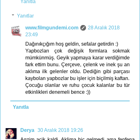
Yanıtla
Yanıtlar
www.filmgundemi.com
28 Aralık 2018
23:49
Dağınıkçığım hoş geldin, sefalar getirdin :)
Yapbozları çok değişik formlara sokmak
mümkünmüş. Geyik yapmaya karar verdiğimde
fark ettim bunu. Çerçeve, çelenk ve inek şu an
aklıma ilk gelenler oldu. Dediğin gibi parçası
kaybolan yapbozlar bu işler için biçilmiş kaftan.
Çocuğu olanlar ve ruhu çocuk kalanlar bu tür
etkinlikleri denemeli bence :))
Yanıtla
Derya
30 Aralık 2018 19:26
Agzim acik kaldi. Aklima hic gelmedi ama fenfena