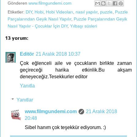
Gönderen
www.filmgundemi.com
Etiketler:
DIY
,
Hobi
,
Hobi Videoları
,
nasıl yapılır
,
puzzle
,
Puzzle
Parçalarından Geyik Nasıl Yapılır
,
Puzzle Parçalarından Geyik
Nasıl Yapılır - Çocuklar İçin DIY
,
Yılbaşı süsleri
13 yorum:
Editör
21 Aralık 2018 10:37
Çok eğlenceli aile ve çocukların birlikte zaman
geçireceği harika etkinlik.Bu akşam
deneyeceğiz.Tesekkurler editor
Yanıtla
Yanıtlar
www.filmgundemi.com
21 Aralık 2018
20:48
Sibel hanım çok teşekkür ediyorum. :)