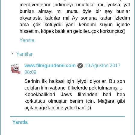
merdivenlerini indirmeyi unuttular mı, yoksa yat
bunları almayı mı unuttu öyle bir şey bunlar
okyanusta kaldılar mı! Ay sonuna kadar izledim
ama çok kötüydü yani kendimi suyun içinde
hissettim, köpek balıkları geldiler..çok korkunçtu:((
Yanıtla
Yanıtlar
www.filmgundemi.com
19 Ağustos 2017
08:09
Serinin ilk halkasi için iyiydi diyorlar. Bu son
cekılan film yabancı ülkelerde pek tutmamış. ..
Kopekbaliklari Jaws filminden beri hep
korkutucu olmuştur benim için. Mağara gibi
açılan ağızları bile yeter hani :))
Yanıtla