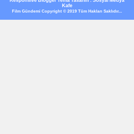
Responsive Blogger Tema Tasarım : Sosyal Medya
Kafe
Film Gündemi Copyright © 2019 Tüm Hakları Saklıdır...