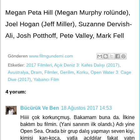
Megan Peta Hill (Megan Murphy rolünde),
Joel Hogan (Jeff Miller), Suzanne Dervish-
Ali, Josh Potthoff, Pete Valley, Mark Fell
Gönderen
www.filmgundemi.com
Etiketler:
2017 Filmleri
,
Açık Deniz 3: Kafes Dalışı (2017)
,
Avustralya
,
Dram
,
Filmler
,
Gerilim
,
Korku
,
Open Water 3: Cage
Dive (2017)
,
Yabancı Film
4 yorum:
Bücürük Ve Ben
18 Ağustos 2017 14:53
Hiiii çok korkunçmuş. Bakamam buna da. İlkine
baktım bu filmin. (Yani sanırım ilk olandı.) Adı yine
Open Sea. Orada bir grup dalış yapmayı seven kişi,
kimisi karı-koca, yatla açıldılar fakat yatın