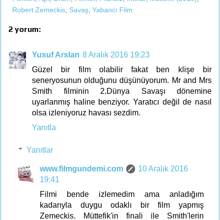
Robert Zemeckis
,
Savaş
,
Yabancı Film
2 yorum:
Yusuf Arslan
8 Aralık 2016 19:23
Güzel bir film olabilir fakat ben klişe bir
seneryosunun olduğunu düşünüyorum. Mr and Mrs
Smith filminin 2.Dünya Savaşı dönemine
uyarlanmış haline benziyor. Yaratıcı değil de nasıl
olsa izleniyoruz havası sezdim.
Yanıtla
Yanıtlar
www.filmgundemi.com
10 Aralık 2016
19:41
Filmi bende izlemedim ama anladığım
kadarıyla duygu odaklı bir film yapmış
Zemeckis. Müttefik'in finali ile Smith'lerin