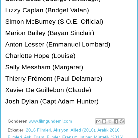
Lizzy Caplan (Bridget Vatan)
Simon McBurney (S.O.E. Official)
Marion Bailey (Bayan Sinclair)
Anton Lesser (Emmanuel Lombard)
Charlotte Hope (Louise)
Sally Messham (Margaret)
Thierry Frémont (Paul Delamare)
Xavier De Guillebon (Claude)
Josh Dylan (Capt Adam Hunter)
Gönderen
www.filmgundemi.com
Etiketler:
2016 Filmleri
,
Aksiyon
,
Allied (2016)
,
Aralık 2016
Filmleri
,
Aşk
,
Dram
,
Filmler
,
Fransız
,
İntihar
,
Müttefik (2016)
,