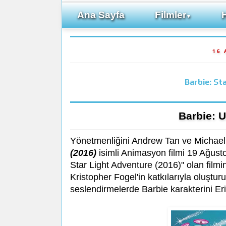
Ana Sayfa
Filmler
▼
16 
Barbie: St
Barbie: 
Yönetmenliğini Andrew Tan ve Michael
(2016)
isimli Animasyon filmi 19 Ağusto
Star Light Adventure (2016)" olan film
Kristopher Fogel'in katkılarıyla oluştur
seslendirmelerde Barbie karakterini Eri