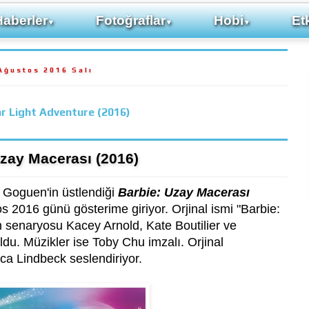
Haberler
Fotoğraflar
Hobi
Etk
▼
▼
▼
Ağustos 2016 Salı
ar Light Adventure (2016)
Uzay Macerası (2016)
 Goguen'in üstlendiği
Barbie: Uzay Macerası
s 2016 günü gösterime giriyor. Orjinal ismi "Barbie:
in senaryosu Kacey Arnold, Kate Boutilier ve
uldu. Müzikler ise Toby Chu imzalı. Orjinal
ca Lindbeck seslendiriyor.