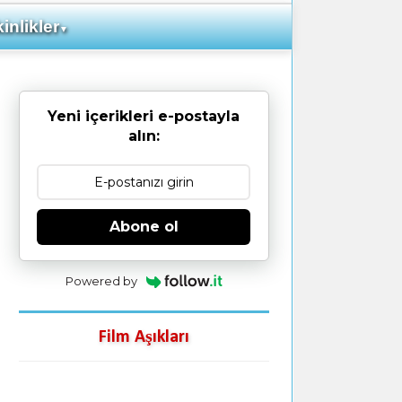
inlikler
▼
Yeni içerikleri e-postayla
alın:
Abone ol
Powered by
Film Aşıkları