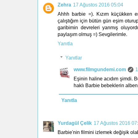
Zehra
17 Ağustos 2016 05:04
Ahhh barbie =). Kızım küçükken en 
çalıştığım için bütün gün eşim oturu
garibimin devreleri yanmış oluyor
paylaşım olmuş =) Sevgilerimle.
Yanıtla
Yanıtlar
www.filmgundemi.com
1
Eşinin haline acıdım şimdi. 
haklı Barbie bebeklerin albeni
Yanıtla
Yurdagül Çelik
17 Ağustos 2016 07
Barbie'nin filmini izlemek değişik olabi