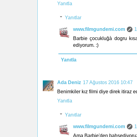
Yanıtla
Yanıtlar
www.filmgundemi.com
1
Barbie çocukluğà dogru kısa
ediyorum. :)
Yanıtla
Ada Deniz
17 Ağustos 2016 10:47
Benimkiler kız filmi diye direk itiraz ed
Yanıtla
Yanıtlar
www.filmgundemi.com
1
Ama Barbie'den bahsediyoruz. 