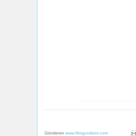
Barb
Gönderen
www.filmgundemi.com