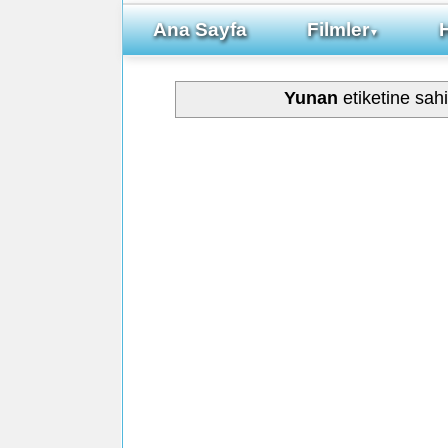
Ana Sayfa
Filmler
▼
Yunan
etiketine sah