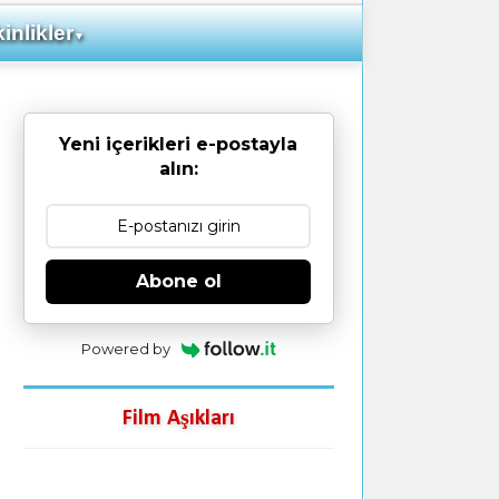
inlikler
▼
Yeni içerikleri e-postayla
alın:
Abone ol
Powered by
Film Aşıkları