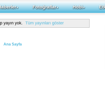
Haberler
Fotoğraflar
Hobi
Etk
▼
▼
▼
ip yayın yok.
Tüm yayınları göster
Ana Sayfa