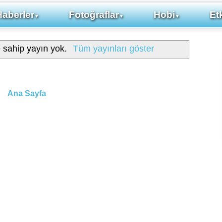
Haberler
Fotoğraflar
Hobi
Etk
▼
▼
▼
e sahip yayın yok.
Tüm yayınları göster
Ana Sayfa