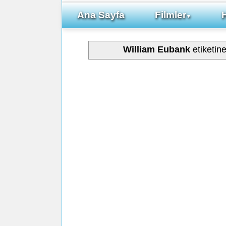
Ana Sayfa
Filmler
▼
William Eubank
etiketin