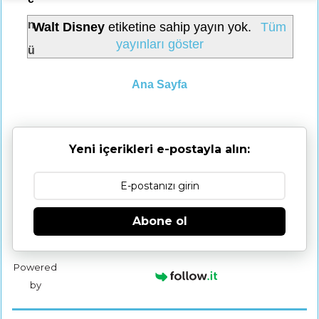
n
Walt Disney
etiketine sahip yayın yok.
Tüm
yayınları göster
ü
Ana Sayfa
Yeni içerikleri e-postayla alın:
Abone ol
Powered
by