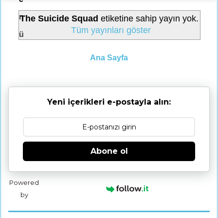
n
The Suicide Squad
etiketine sahip yayın yok.
Tüm yayınları göster
ü
Ana Sayfa
Yeni içerikleri e-postayla alın:
Abone ol
Powered
by