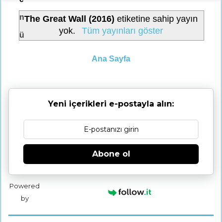
n
The Great Wall (2016)
etiketine sahip yayın
yok.
Tüm yayınları göster
ü
Ana Sayfa
Yeni içerikleri e-postayla alın:
Abone ol
Powered
by