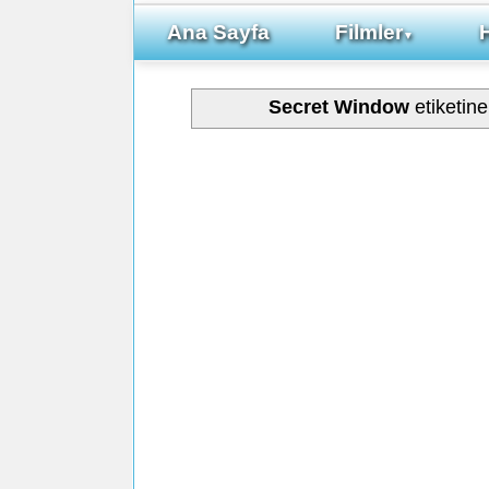
Ana Sayfa
Filmler
▼
Secret Window
etiketin