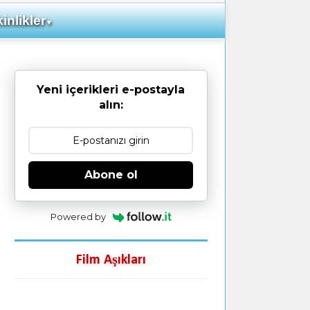
inlikler
▼
Yeni içerikleri e-postayla
alın:
Abone ol
Powered by
Film Aşıkları