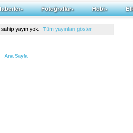
Haberler
Fotoğraflar
Hobi
Etk
▼
▼
▼
e sahip yayın yok.
Tüm yayınları göster
Ana Sayfa