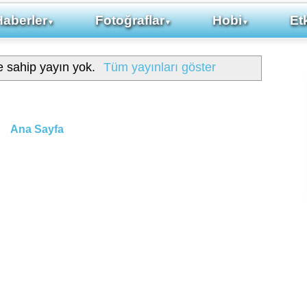
Haberler
Fotoğraflar
Hobi
Etk
▼
▼
▼
e sahip yayın yok.
Tüm yayınları göster
Ana Sayfa