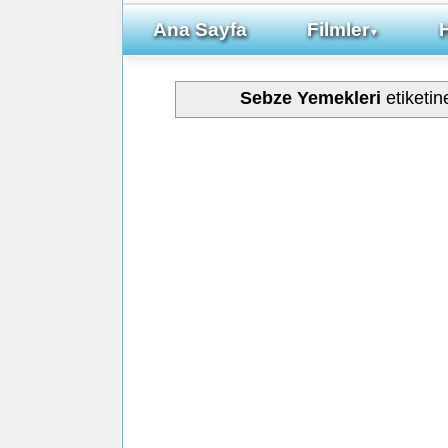
Ana Sayfa
Filmler
▼
Sebze Yemekleri
etiketin