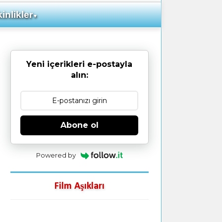
inlikler
▼
Yeni içerikleri e-postayla
alın:
Abone ol
Powered by
Film Aşıkları