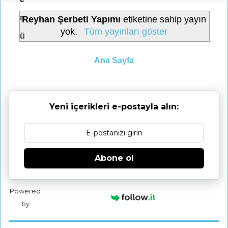
n
Reyhan Şerbeti Yapımı
etiketine sahip yayın
yok.
Tüm yayınları göster
ü
Ana Sayfa
Yeni içerikleri e-postayla alın:
Abone ol
Powered
by