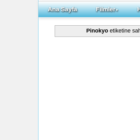
Ana Sayfa
Filmler
▼
Pinokyo
etiketine sa