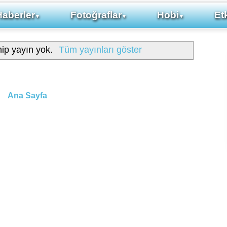
Haberler
Fotoğraflar
Hobi
Etk
▼
▼
▼
hip yayın yok.
Tüm yayınları göster
Ana Sayfa