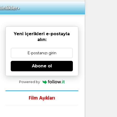
inlikler
▼
Yeni içerikleri e-postayla
alın:
Abone ol
Powered by
Film Aşıkları