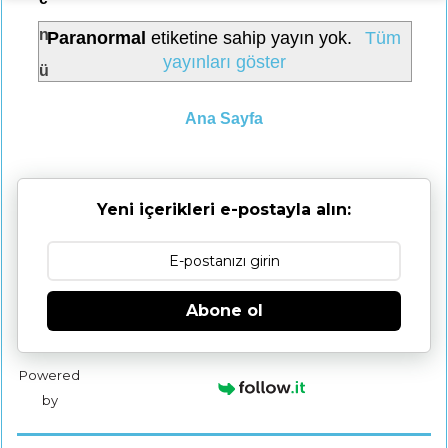
n
Paranormal
etiketine sahip yayın yok.
Tüm
yayınları göster
ü
Ana Sayfa
Yeni içerikleri e-postayla alın:
Abone ol
Powered
by