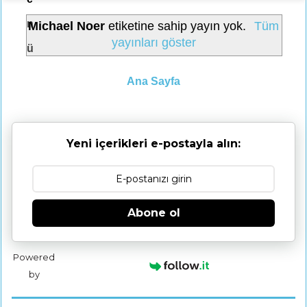
n
Michael Noer
etiketine sahip yayın yok.
Tüm
yayınları göster
ü
Ana Sayfa
Yeni içerikleri e-postayla alın:
Abone ol
Powered
by