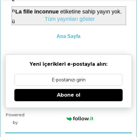
n
La fille inconnue
etiketine sahip yayın yok.
Tüm yayınları göster
ü
Ana Sayfa
Yeni içerikleri e-postayla alın:
Abone ol
Powered
by