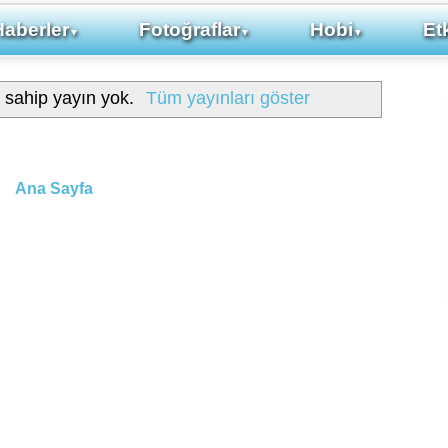
Haberler
Fotoğraflar
Hobi
Etk
▼
▼
▼
e sahip yayın yok.
Tüm yayınları göster
Ana Sayfa