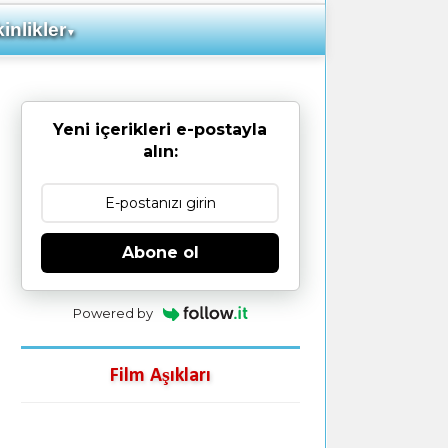
inlikler
▼
Yeni içerikleri e-postayla
alın:
Abone ol
Powered by
Film Aşıkları