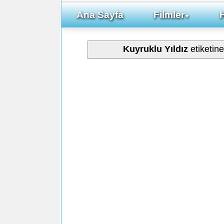
Ana Sayfa
Filmler
▼
Kuyruklu Yıldız
etiketin