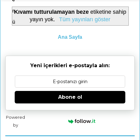
n
Kıvamı tutturulamayan beze
etiketine sahip
yayın yok.
Tüm yayınları göster
ü
Ana Sayfa
Yeni içerikleri e-postayla alın:
Abone ol
Powered
by