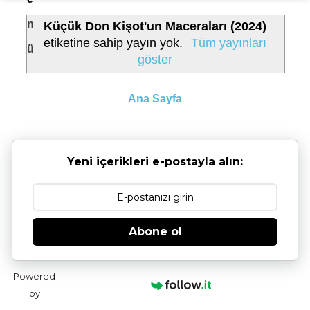
n
Küçük Don Kişot'un Maceraları (2024)
etiketine sahip yayın yok.
Tüm yayınları
ü
göster
Ana Sayfa
Yeni içerikleri e-postayla alın:
Abone ol
Powered
by