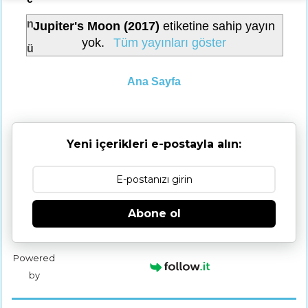
n
Jupiter's Moon (2017)
etiketine sahip yayın
yok.
Tüm yayınları göster
ü
Ana Sayfa
Yeni içerikleri e-postayla alın:
Abone ol
Powered
by