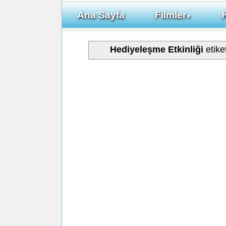
Ana Sayfa
Filmler
▼
Hediyeleşme Etkinliği
etike