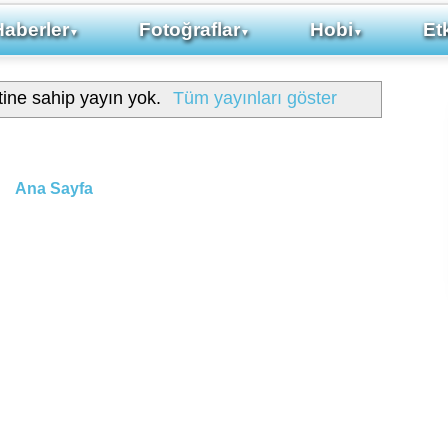
Haberler
Fotoğraflar
Hobi
Etk
▼
▼
▼
tine sahip yayın yok.
Tüm yayınları göster
Ana Sayfa