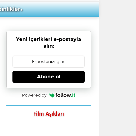
inlikler
▼
Yeni içerikleri e-postayla
alın:
Abone ol
Powered by
Film Aşıkları