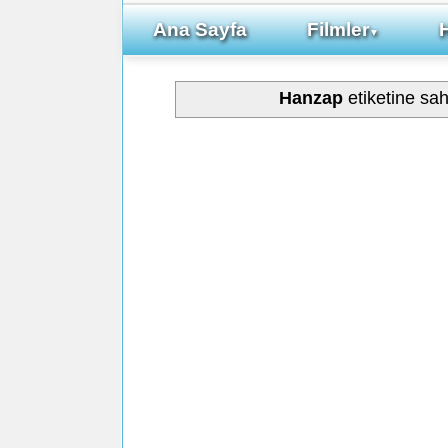
Ana Sayfa
Filmler
▼
Hanzap
etiketine sa