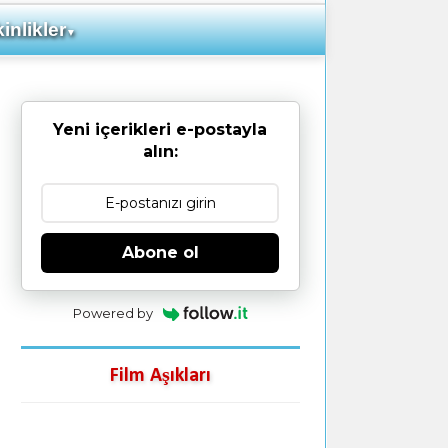
inlikler
▼
Yeni içerikleri e-postayla
alın:
Abone ol
Powered by
Film Aşıkları