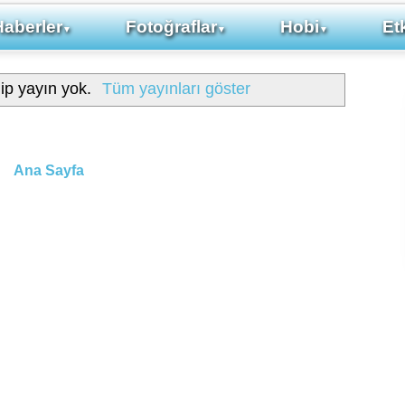
Haberler
Fotoğraflar
Hobi
Etk
▼
▼
▼
hip yayın yok.
Tüm yayınları göster
Ana Sayfa