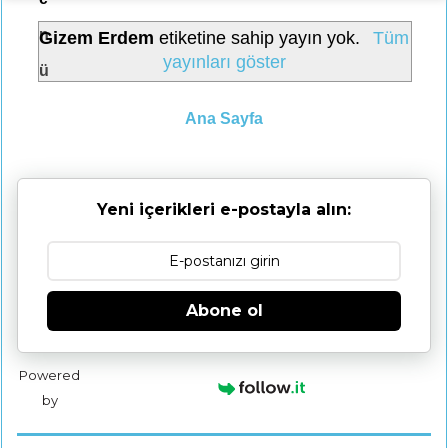
n
Gizem Erdem
etiketine sahip yayın yok.
Tüm
yayınları göster
ü
Ana Sayfa
Yeni içerikleri e-postayla alın:
Abone ol
Powered
by