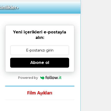
inlikler
▼
Yeni içerikleri e-postayla
alın:
Abone ol
Powered by
Film Aşıkları