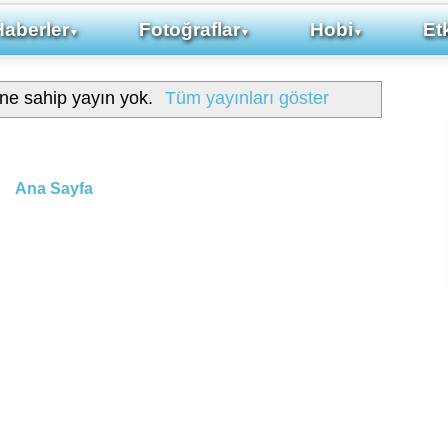
Haberler
Fotoğraflar
Hobi
Etk
▼
▼
▼
ine sahip yayın yok.
Tüm yayınları göster
Ana Sayfa