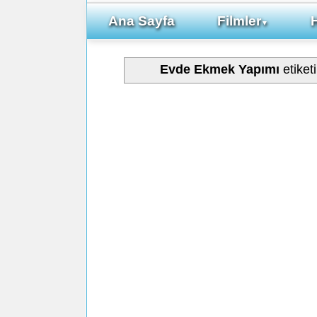
Ana Sayfa
Filmler
▼
Evde Ekmek Yapımı
etiket