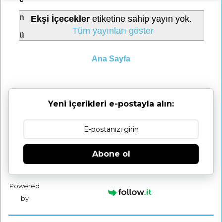
n
Ekşi İçecekler
etiketine sahip yayın yok.
Tüm yayınları göster
ü
Ana Sayfa
Yeni içerikleri e-postayla alın:
Abone ol
Powered
by