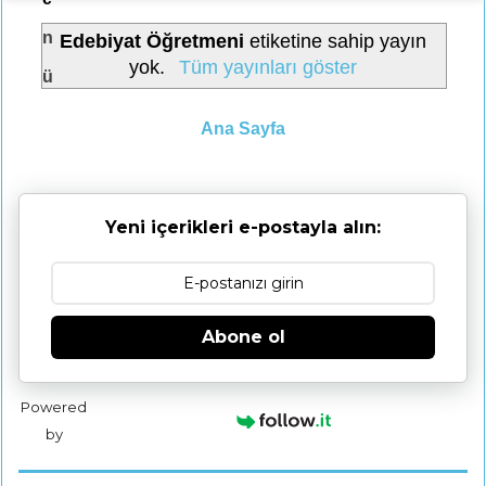
n
Edebiyat Öğretmeni
etiketine sahip yayın
yok.
Tüm yayınları göster
ü
Ana Sayfa
Yeni içerikleri e-postayla alın:
Abone ol
Powered
by