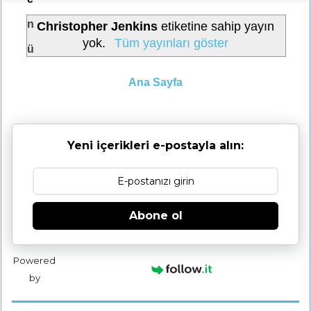
n
Christopher Jenkins
etiketine sahip yayın
yok.
Tüm yayınları göster
ü
Ana Sayfa
Yeni içerikleri e-postayla alın:
Abone ol
Powered
by