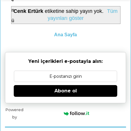
n
Cenk Ertürk
etiketine sahip yayın yok.
Tüm
yayınları göster
ü
Ana Sayfa
Yeni içerikleri e-postayla alın:
Abone ol
Powered
by