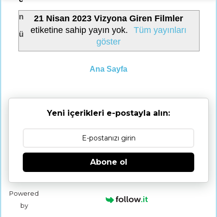
n
21 Nisan 2023 Vizyona Giren Filmler
etiketine sahip yayın yok.
Tüm yayınları
ü
göster
Ana Sayfa
Yeni içerikleri e-postayla alın:
Abone ol
Powered
by