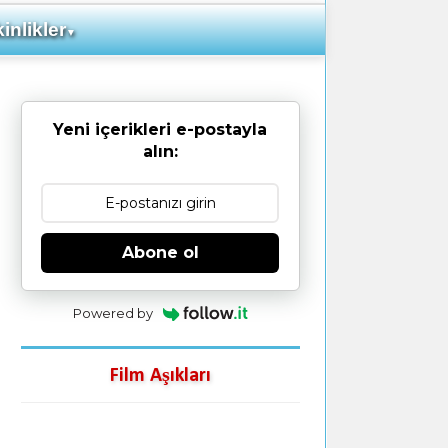
inlikler
▼
Yeni içerikleri e-postayla
alın:
Abone ol
Powered by
Film Aşıkları