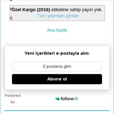
n
Özel Kargo (2016)
etiketine sahip yayın yok.
Tüm yayınları göster
ü
Ana Sayfa
Yeni içerikleri e-postayla alın:
Abone ol
Powered
by